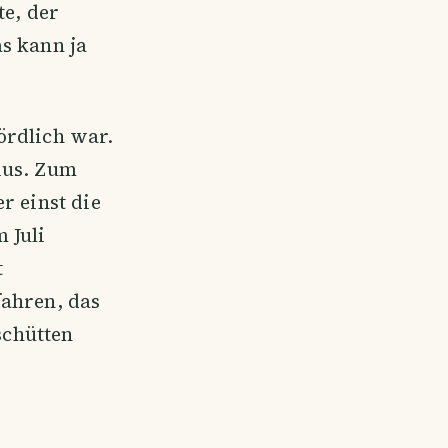
te, der
s kann ja
ördlich war.
ius. Zum
r einst die
 Juli
t
fahren, das
schütten