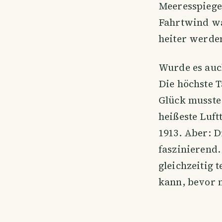
Meeresspiegel
Fahrtwind war
heiter werde
Wurde es auc
Die höchste 
Glück musste 
heißeste Luft
1913. Aber: Di
faszinierend.
gleichzeitig 
kann, bevor