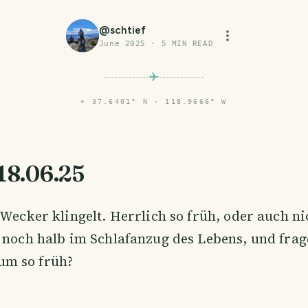
@
schtief
June 2025
·
5
MIN READ
⌖
37.6401° N · 118.9666° W
 18.06.25
 Wecker klingelt. Herrlich so früh, oder auch ni
 noch halb im Schlafanzug des Lebens, und frag
m so früh?