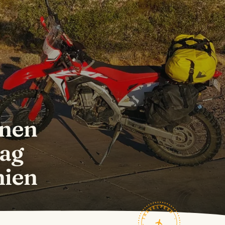
inen
Tag
nien
TRAVELFEED · FIELD NOTES ·