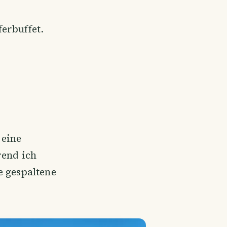
erbuffet.
 eine
rend ich
e gespaltene