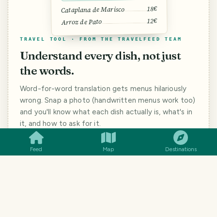
18€
Cataplana de Marisco
12€
Arroz de Pato
TRAVEL TOOL · FROM THE TRAVELFEED TEAM
Understand every dish, not just
the words.
Word-for-word translation gets menus hilariously
wrong. Snap a photo (handwritten menus work too)
and you'll know what each dish actually is, what's in
SMILES
COMMENT
SHARE
it, and how to ask for it.
Feed
Map
Destinations
Jeff erzählte von seinen abenteuerlichen Reisen
nach Asien, Südamerika und Co. während ich