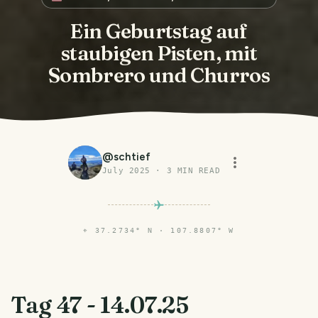
Ein Geburtstag auf
staubigen Pisten, mit
Sombrero und Churros
@
schtief
July 2025
·
3
MIN READ
⌖
37.2734° N · 107.8807° W
Tag 47 - 14.07.25