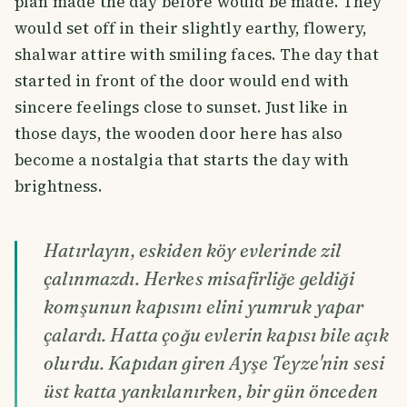
plan made the day before would be made. They
would set off in their slightly earthy, flowery,
shalwar attire with smiling faces. The day that
started in front of the door would end with
sincere feelings close to sunset. Just like in
those days, the wooden door here has also
become a nostalgia that starts the day with
brightness.
Hatırlayın, eskiden köy evlerinde zil
çalınmazdı. Herkes misafirliğe geldiği
komşunun kapısını elini yumruk yapar
çalardı. Hatta çoğu evlerin kapısı bile açık
olurdu. Kapıdan giren Ayşe Teyze'nin sesi
üst katta yankılanırken, bir gün önceden