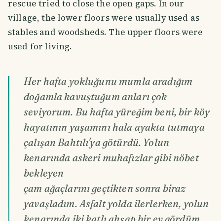
rescue tried to close the open gaps. In our
village, the lower floors were usually used as
stables and woodsheds. The upper floors were
used for living.
Her hafta yokluğunu mumla aradığım
doğamla kavuştuğum anları çok
seviyorum. Bu hafta yüreğim beni, bir köy
hayatının yaşamını hala ayakta tutmaya
çalışan Bahtılı'ya götürdü. Yolun
kenarında askeri muhafızlar gibi nöbet
bekleyen
çam ağaçlarını geçtikten sonra biraz
yavaşladım. Asfalt yolda ilerlerken, yolun
kenarında iki katlı ahşap bir ev gördüm.