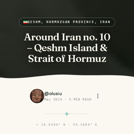
QESHM, HORMOZGAN PROVINCE, IRAN
Around Iran no. 10
– Qeshm Island &
Strait of Hormuz
@
olusiu
May 2024
·
5
MIN READ
⌖
26.9500° N · 56.2680° E