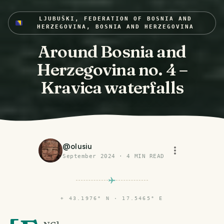
LJUBUŠKI, FEDERATION OF BOSNIA AND
HERZEGOVINA, BOSNIA AND HERZEGOVINA
Around Bosnia and
Herzegovina no. 4 –
Kravica waterfalls
@
olusiu
September 2024
·
4
MIN READ
⌖
43.1976° N · 17.5465° E