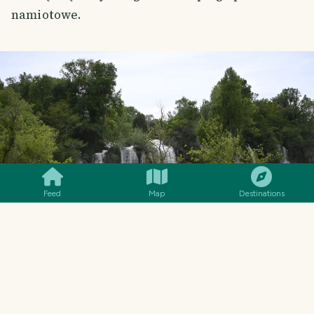
namiotowe.
SMILES
COMMENT
SHARE
Feed
Map
Destinations