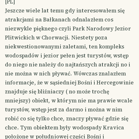
[PL]
Jeszcze wiele lat temu gdy interesowałem się
atrakcjami na Bałkanach odnalazłem cos
niezwykle pięknego czyli Park Narodowy Jezior
Plitwickich w Chorwacji. Niestety poza
niekwestionowanymi zaletami, ten kompleks
wodospadów i jezior pełen jest turystów, wstęp
do niego nie należy do najtańszych atrakcji no i
nie można w nich pływać. Wówczas znalazłem
informacje, że w sąsiedniej Bośni i Hercegowinie
znajduje się bliźniaczy ( no może trochę
mniejszy) obiekt, w którym nie ma prawie wcale
turystów, wstęp jest za darmo i można w nim
robić co się tylko chce, znaczy pływać gdzie się
chce. Tym obiektem były wodospady Kravica
położone w południowej części Bośni i