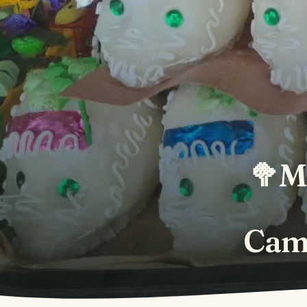
🥦M
Camp