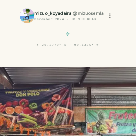
mizuo_koyadaira
@
mizuosemla
December 2024
·
10
MIN READ
⌖
20.1770° N · 90.1326° W