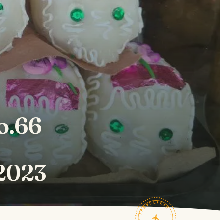
o.66
,
 2023
TRAVELFEED · FIELD NOTES ·