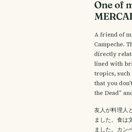
One of m
MERCA
A friend of m
Campeche. The
directly rela
lined with br
tropics, such
that you don'
the Dead” and
友人が料理人
ました。食は
ました。カン