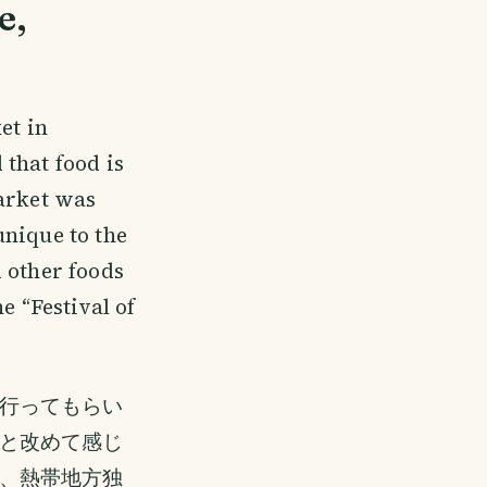
e,
et in
that food is
market was
unique to the
 other foods
e “Festival of
行ってもらい
と改めて感じ
、熱帯地方独