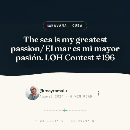
HAVANA, CUBA
The sea is my greatest
passion/ El mar es mi mayor
pasión. LOH Contest #196
@
mayramalu
August 2024
·
6
MIN READ
⌖
23.1374° N · 82.4079° W