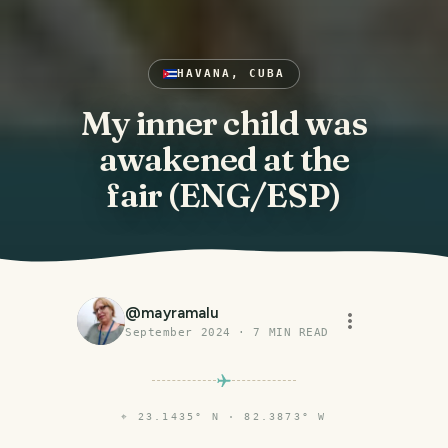
HAVANA, CUBA
My inner child was
awakened at the
fair (ENG/ESP)
@
mayramalu
September 2024
·
7
MIN READ
⌖
23.1435° N · 82.3873° W