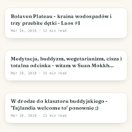
Bolaven Plateau - kraina wodospadów i
trzy przebite dętki - Laos #1
Mar 24, 2019
· 12 min read
Medytacja, buddyzm, wegetarianizm, cisza i
totalna odcinka - witam w Suan Mokkh
International Dharma Hermitage
Mar 18, 2019
· 15 min read
W drodze do klasztoru buddyjskiego -
'Tajlandia welcome to' ponownie ;)
Mar 10, 2019
· 12 min read