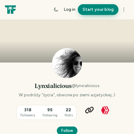
Log in
Start your blog
Lynxialicious
@
lynxialicious
W podróży "życia", obecnie po ziemi azjatyckiej ;)
318
95
22
Followers
Following
Posts
Follow