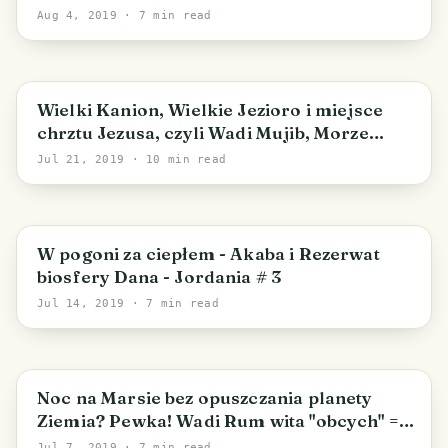
Jordania #5
Aug 4, 2019
· 7 min read
Wielki Kanion, Wielkie Jezioro i miejsce
chrztu Jezusa, czyli Wadi Mujib, Morze
Martwe i Betania za Jordanem - Jordania
Jul 21, 2019
· 10 min read
#4
W pogoni za ciepłem - Akaba i Rezerwat
biosfery Dana - Jordania # 3
Jul 14, 2019
· 7 min read
Noc na Marsie bez opuszczania planety
Ziemia? Pewka! Wadi Rum wita "obcych" =)
- Jordania #2
Jul 7, 2019
· 7 min read