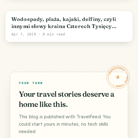
Wodospady, plaża, kajaki, delfiny, czyli
innymi słowy kraina Czterech Tysięcy
Wysp na Mekongu- Laos #3
Apr 7, 2019
· 8 min read
TRAVELFEED · YOUR TURN ·
YOUR TURN
Your travel stories deserve a
home like this.
This blog is published with TravelFeed. You
could start yours in minutes, no tech skills
needed.