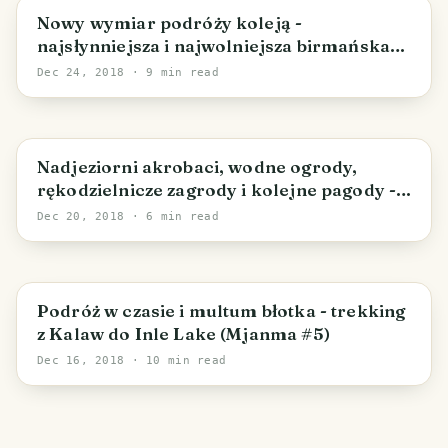
Nowy wymiar podróży koleją -
najsłynniejsza i najwolniejsza birmańska
trasa przez wiadukt Goteik (Mjanma #7)
Dec 24, 2018
· 9 min read
Nadjeziorni akrobaci, wodne ogrody,
rękodzielnicze zagrody i kolejne pagody -
Inle Lake (Mjanma #6)
Dec 20, 2018
· 6 min read
Podróż w czasie i multum błotka - trekking
z Kalaw do Inle Lake (Mjanma #5)
Dec 16, 2018
· 10 min read